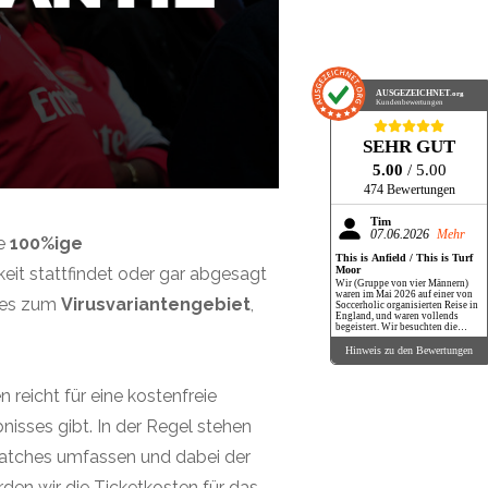
AUSGEZEICHNET
.org
Kundenbewertungen
SEHR GUT
5.00
/ 5.00
474 Bewertungen
Tim
07.06.2026
Mehr
ne
100%ige
This is Anfield / This is Turf
Moor
eit stattfindet oder gar abgesagt
Wir (Gruppe von vier Männern)
waren im Mai 2026 auf einer von
ndes zum
Virusvariantengebiet
,
Soccerholic organisierten Reise in
England, und waren vollends
begeistert. Wir besuchten die
Spiele Liverpool-Chelsea (Tickets
via Soccerholic), Burnley-Aston
Hinweis zu den Bewertungen
Villa (Tickets spontan selbst
organisiert) sowie eine
Stadiontour im Old Trafford in
 reicht für eine kostenfreie
Manchester. Unser Hotel in
Liverpool hatte Spitzenlage, nur
weniger Minuten von der
nisses gibt. In der Regel stehen
weltberühmten Mathew Street
(Cavern Club) entfernt. Soccerholic
stand uns vor der Reise mit Rat
 Matches umfassen und dabei der
und Tat zur Seite, wir haben einige
der Tipps (Restaurants in
Manchester und Liverpool, Pubs in
den wir die Ticketkosten für das