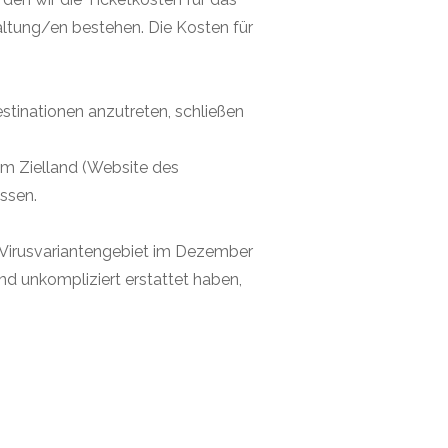
Liverpool sowie Burnley etc.) mit
großer Freude befolgt. Die
Kommunikation sowie
altung/en bestehen. Die Kosten für
Professionalität von Soccerholic
gilt es ebenso positiv
hervorzuheben. Gerne wieder -
vielen Dank!
stinationen anzutreten, schließen
im Zielland (Website des
ssen.
 Virusvariantengebiet im Dezember
nd unkompliziert erstattet haben,