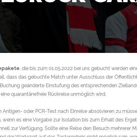
sepakete
, die bis zum 01.05.2022 bei uns gebucht werden ei
all, dass das gebuchte Match unter Ausschluss der Öffentlichk
ch Buchung geänderte Einstufung des entsprechenden Ziella
 eine quarantänefreie Rückreise unmöglich wird.
en Antigen- oder PCR-Test nach Einreise absolvieren zu müssen
h, wenn es eine Vorgabe zur Isolation bis zum Erhalt des Ergeb
hnell zur Verfügung. Sollte eine Reise den Besuch mehrerer
 der Wartezeit auf das Testergebnis nicht möglich sein, wer