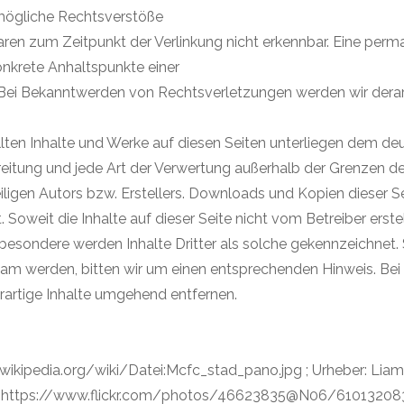
 mögliche Rechtsverstöße
aren zum Zeitpunkt der Verlinkung nicht erkennbar. Eine perma
konkrete Anhaltspunkte einer
 Bei Bekanntwerden von Rechtsverletzungen werden wir derar
ellten Inhalte und Werke auf diesen Seiten unterliegen dem de
breitung und jede Art der Verwertung außerhalb der Grenzen 
ligen Autors bzw. Erstellers. Downloads und Kopien dieser Seit
Soweit die Inhalte auf dieser Seite nicht vom Betreiber erste
sbesondere werden Inhalte Dritter als solche gekennzeichnet. 
am werden, bitten wir um einen entsprechenden Hinweis. Be
artige Inhalte umgehend entfernen.
e.wikipedia.org/wiki/Datei:Mcfc_stad_pano.jpg ; Urheber: Lia
eite: https://www.flickr.com/photos/46623835@N06/6101320