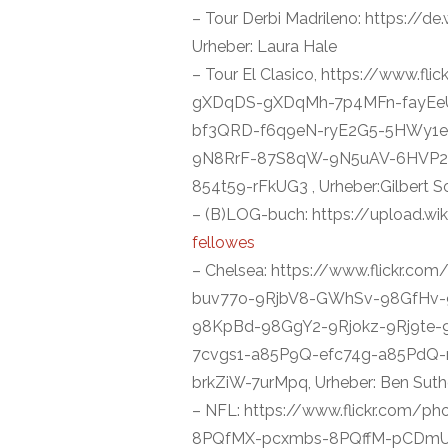
– Tour Derbi Madrileno: https://
Urheber: Laura Hale
– Tour El Clasico, https://www.
gXDqDS-gXDqMh-7p4MFn-fayEeU-
bf3QRD-f6q9eN-ryE2G5-5HWy1e
9N8RrF-87S8qW-9N5uAV-6HVP2r
854t59-rFkUG3 , Urheber:Gilbert 
– (B)LOG-buch: https://upload.w
fellowes
– Chelsea: https://www.flickr.
buv77o-9RjbV8-GWhSv-98GfHv-
98KpBd-98GgY2-9Rjokz-9Rj9te-
7cvgs1-a85P9Q-efc74g-a85PdQ-r
brkZiW-7urMpq, Urheber: Ben Suth
– NFL: https://www.flickr.com
8PQfMX-pcxmbs-8PQffM-pCDmUH