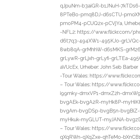
qJpuNm-b3aiGR-b1JNuH-7kTDs6
8PTeBo-pmq8DJ-d6sCTU-pmoXM
pmoPM4-pCUQ2x-pCVjYa, Urheber:
-NFL2: https://www.flickr.com/
d6t7q3-494XW1-495KJo-grLVQc
8wb8qA-grMhhW-d6sMKS-grM26y
grLywR-grLjxh-grLyfi-grLTEa-
aVUcEx, Urheber: John Seb Barber
-Tour Wales: https://www.flickr
– Tour Wales: https://www.fli
i99mky-dmxVP1-dmxZ2h-dmxW9F
bvgAEk-bvgA2R-myHk8P-myHiK
bvgArn-bvgDSp-bvgB5n-bvgBi
myHkuk-myGLUT-myJANA-bvgzDH ,
– Tour Wales: https://www.flic
qXqRWn-qXqZxe-qhTeMo-bXnCB1