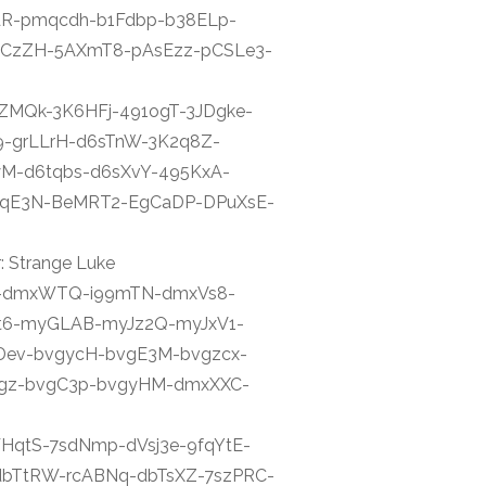
dR-pmqcdh-b1Fdbp-b38ELp-
CzZH-5AXmT8-pAsEzz-pCSLe3-
48ZMQk-3K6HFj-491ogT-3JDgke-
-grLLrH-d6sTnW-3K2q8Z-
M-d6tqbs-d6sXvY-495KxA-
BXqE3N-BeMRT2-EgCaDP-DPuXsE-
: Strange Luke
V96-dmxWTQ-i99mTN-dmxVs8-
t6-myGLAB-myJz2Q-myJxV1-
ev-bvgycH-bvgE3M-bvgzcx-
Cgz-bvgC3p-bvgyHM-dmxXXC-
bWHqtS-7sdNmp-dVsj3e-9fqYtE-
dbTtRW-rcABNq-dbTsXZ-7szPRC-