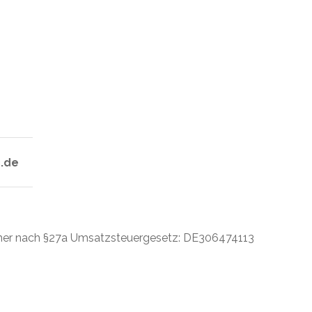
.de
mer nach §27a Umsatzsteuergesetz: DE306474113