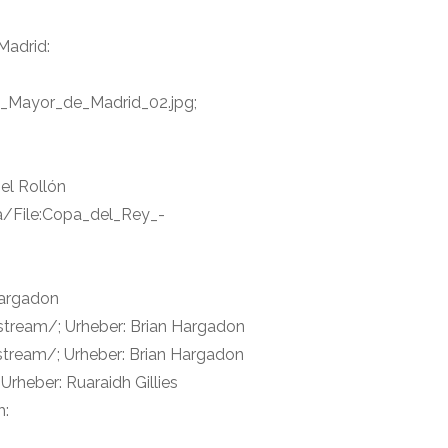
Madrid:
za_Mayor_de_Madrid_02.jpg;
el Rollón
ia/File:Copa_del_Rey_-
Hargadon
tream/; Urheber: Brian Hargadon
tream/; Urheber: Brian Hargadon
rheber: Ruaraidh Gillies
h: