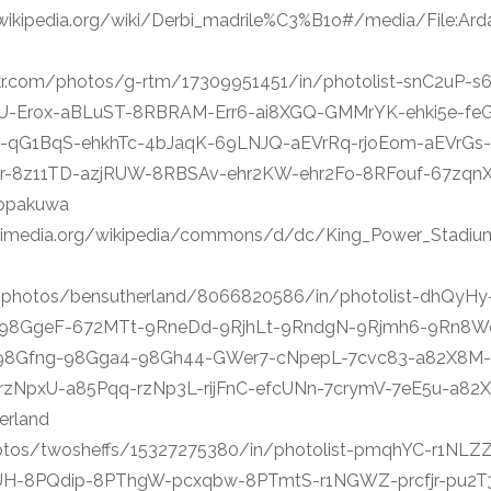
de.wikipedia.org/wiki/Derbi_madrile%C3%B1o#/media/File:Ar
flickr.com/photos/g-rtm/17309951451/in/photolist-snC2u
Erox-aBLuST-8RBRAM-Err6-ai8XGQ-GMMrYK-ehki5e-feGj
-qG1BqS-ehkhTc-4bJaqK-69LNJQ-aEVrRq-rjoEom-aEVrGs
-8z11TD-azjRUW-8RBSAv-ehr2KW-ehr2Fo-8RFouf-67zq
Sopakuwa
ikimedia.org/wikipedia/commons/d/dc/King_Power_Stadium
com/photos/bensutherland/8066820586/in/photolist-dhQy
98GgeF-672MTt-9RneDd-9RjhLt-9RndgN-9Rjmh6-9Rn8W
98Gfng-98Gga4-98Gh44-GWer7-cNpepL-7cvc83-a82X8M-7
zNpxU-a85Pqq-rzNp3L-rijFnC-efcUNn-7crymV-7eE5u-a82Xg
erland
/photos/twosheffs/15327275380/in/photolist-pmqhYC-r1
-8PQdip-8PThgW-pcxqbw-8PTmtS-r1NGWZ-prcfjr-pu2T3