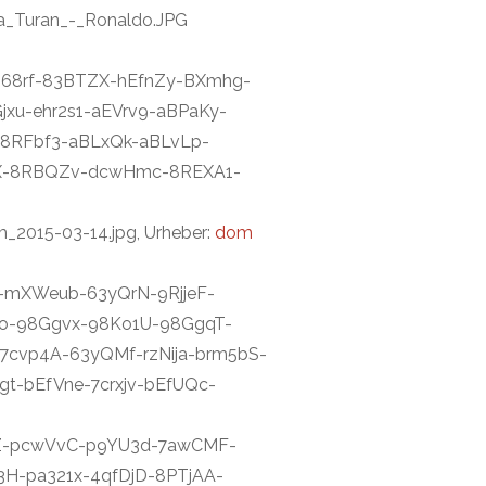
da_Turan_-_Ronaldo.JPG
P-s668rf-83BTZX-hEfnZy-BXmhg-
xu-ehr2s1-aEVrv9-aBPaKy-
-8RFbf3-aBLxQk-aBLvLp-
nX-8RBQZv-dcwHmc-8REXA1-
_2015-03-14.jpg, Urheber:
dom
Hy-mXWeub-63yQrN-9RjjeF-
o-98Ggvx-98Ko1U-98GgqT-
cvp4A-63yQMf-rzNija-brm5bS-
t-bEfVne-7crxjv-bEfUQc-
NLZZ-pcwVvC-p9YU3d-7awCMF-
H-pa321x-4qfDjD-8PTjAA-