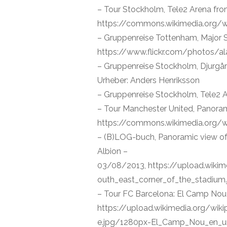
– Tour Stockholm, Tele2 Arena fr
https://commons.wikimedia.org/wi
– Gruppenreise Tottenham, Major 
https://www.flickr.com/photos/a
– Gruppenreise Stockholm, Djurgå
Urheber: Anders Henriksson
– Gruppenreise Stockholm, Tele2
– Tour Manchester United, Panora
https://commons.wikimedia.org/wi
– (B)LOG-buch, Panoramic view of 
Albion –
03/08/2013, https://upload.wik
outh_east_corner_of_the_stadium.
– Tour FC Barcelona: El Camp Nou 
https://upload.wikimedia.org/
e.jpg/1280px-El_Camp_Nou_en_un