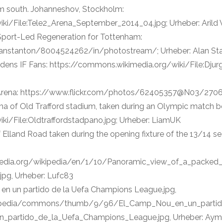
om south. Johanneshov, Stockholm:
ki/File:Tele2_Arena_September_2014_04.jpg; Urheber: Arild
Sport-Led Regeneration for Tottenham:
lanstanton/8004524262/in/photostream/; Urheber: Alan St
rdens IF Fans: https://commons.wikimedia.org/wiki/File:Dju
 Arena: https://www.flickr.com/photos/62405357@N03/27067
ma of Old Trafford stadium, taken during an Olympic match
ki/File:Oldtraffordstadpano.jpg; Urheber: LiamUK
Elland Road taken during the opening fixture of the 13/14 s
imedia.org/wikipedia/en/1/10/Panoramic_view_of_a_packed
jpg, Urheber: Lufc83
en un partido de la Uefa Champions League.jpg,
wikipedia/commons/thumb/9/96/El_Camp_Nou_en_un_parti
_partido_de_la_Uefa_Champions_League.jpg, Urheber: Aym