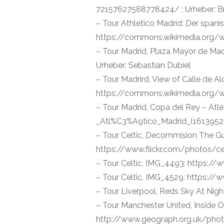
72157627588778424/ ; Urheber: B
– Tour Athletico Madrid: Der spanis
https://commons.wikimedia.org/wik
– Tour Madrid, Plaza Mayor de Ma
Urheber: Sebastian Dubiel
– Tour Madrird, View of Calle de Alc
https://commons.wikimedia.org/wi
– Tour Madrid, Copa del Rey – Atl
_Atl%C3%A9tico_Madrid_(16139528
– Tour Celtic, Decommision The Gu
https://www.flickr.com/photos/c
– Tour Celtic, IMG_4493: https:/
– Tour Celtic, IMG_4529: https:/
– Tour Liverpool, Reds Sky At Nig
– Tour Manchester United, Inside O
http://www.geograph.org.uk/phot