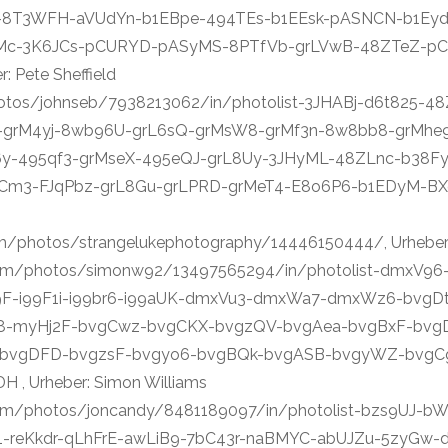
-8T3WFH-aVUdYn-b1EBpe-494TEs-b1EEsk-pASNCN-b1Ey
c-3K6JCs-pCURYD-pASyMS-8PTfVb-grLVwB-48ZTeZ-pC
 Pete Sheffield
photos/johnseb/7938213062/in/photolist-3JHABj-d6t825-
-grM4yj-8wb96U-grL6sQ-grMsW8-grMf3n-8w8bb8-grMhe9
-495qf3-grMseX-495eQJ-grL8Uy-3JHyML-48ZLnc-b38Fy
495Cm3-FJqPbz-grL8Gu-grLPRD-grMeT4-E8o6P6-b1EDyM-
.com/photos/strangelukephotography/14446150444/, Urheber
ckr.com/photos/simonw92/13497565294/in/photolist-dmx
-i99F1i-i99br6-i99aUK-dmxVu3-dmxWa7-dmxWz6-bvgD
8-myHj2F-bvgCwz-bvgCKX-bvgzQV-bvgAea-bvgBxF-bvgD
Z-bvgDFD-bvgzsF-bvgyo6-bvgBQk-bvgASB-bvgyWZ-bvg
 Urheber: Simon Williams
kr.com/photos/joncandy/8481189097/in/photolist-bzs9UJ-
-reKkdr-qLhFrE-awLiB9-7bC43r-naBMYC-abUJZu-5zyGw-