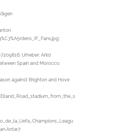
 Vågen
anton
rg%C3%A5rdens_IF_Fans.jpg;
209816; Urheber: Arild
 between Spain and Morocco:
eason against Brighton and Hove
_Elland_Road_stadium_from_the_s
do_de_la_Uefa_Champions_Leagu
an.Antar7