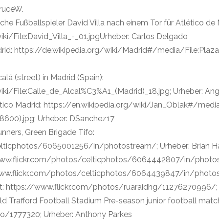
ruceW.
che Fußballspieler David Villa nach einem Tor für Atlético de 
i/File:David_Villa_-_01.jpgUrheber: Carlos Delgado
drid: https://de.wikipedia.org/wiki/Madrid#/media/File:Pla
alá (street) in Madrid (Spain):
ki/File:Calle_de_Alcal%C3%A1_(Madrid)_18.jpg; Urheber: Ang
ético Madrid: https://en.wikipedia.org/wiki/Jan_Oblak#/med
600).jpg; Urheber: DSanchez17
nners, Green Brigade Tifo:
elticphotos/6065001256/in/photostream/; Urheber: Brian 
/www.flickr.com/photos/celticphotos/6064442807/in/photos
/www.flickr.com/photos/celticphotos/6064439847/in/photos
ht: https://www.flickr.com/photos/ruaraidhg/11276270996/; U
ld Trafford Football Stadium Pre-season junior football matc
o/1777320; Urheber: Anthony Parkes