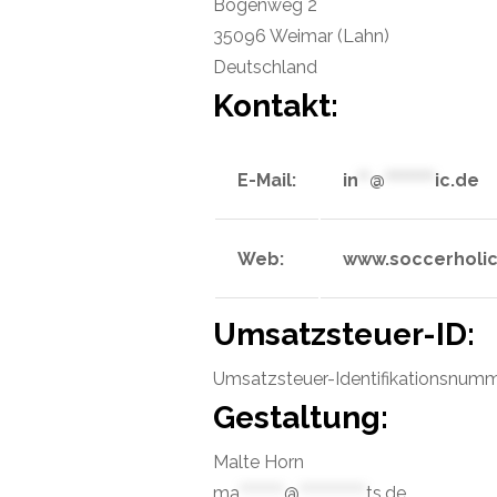
Bogenweg 2
35096 Weimar (Lahn)
Deutschland
Kontakt:
E-Mail:
in
**
@
*********
ic.de
Web:
www.soccerholic
Umsatzsteuer-ID:
Umsatzsteuer-Identifikationsnum
Gestaltung:
Malte Horn
ma
********
@
************
ts.de