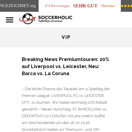
SEHR GUT
SGEZEICHNET
.org
474 Bewertungen
Hinweise
VIP
Breaking News Premiumtouren: 20%
auf Liverpool vs. Leicester, Neu:
Barca vs. La Coruna
– Die letzte Chance das Topspiel am 4.Spieltag der
Premier League, LIVERPOOL FC vs. LEICESTER
CITY, zu buchen. Wir haben einmalig 20% Rabatt
gewährt! – Neuer Vorschlag: FC BARCELONA vs.
DEPORTIVO LA CORUNA mit pre-match-buffet
am Wochendende um den 16.10.2016.
Grundsätzlich bieten wir Premium- und VIP-