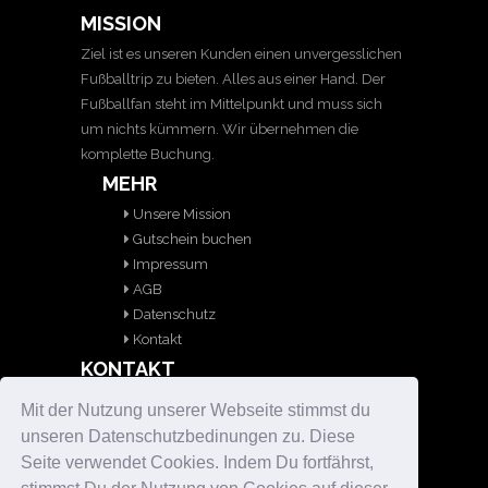
MISSION
Ziel ist es unseren Kunden einen unvergesslichen
Fußballtrip zu bieten. Alles aus einer Hand. Der
Fußballfan steht im Mittelpunkt und muss sich
um nichts kümmern. Wir übernehmen die
komplette Buchung.
MEHR
Unsere Mission
Gutschein buchen
Impressum
AGB
Datenschutz
Kontakt
KONTAKT
Adresse:
Mit der Nutzung unserer Webseite stimmst du
Soccerholic - Fußballtrips International
unseren Datenschutzbedinungen zu. Diese
Bogenweg 2
Seite verwendet Cookies. Indem Du fortfährst,
35096 Weimar (Lahn)