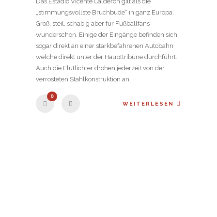
Das Estadio Vicente Caldéron gilt als die
„stimmungsvollste Bruchbude“ in ganz Europa.
Groß, steil, schäbig aber für Fußballfans
wunderschön. Einige der Eingänge befinden sich
sogar direkt an einer starkbefahrenen Autobahn
welche direkt unter der Haupttribüne durchführt.
Auch die Flutlichter drohen jederzeit von der
verrosteten Stahlkonstruktion an
0
WEITERLESEN