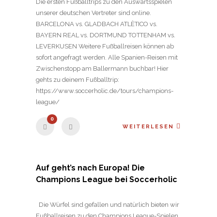
Die ersten Fußballtrips zu den Auswärtsspielen
unserer deutschen Vertreter sind online.
BARCELONA vs. GLADBACH ATLÈTICO vs.
BAYERN REAL vs. DORTMUND TOTTENHAM vs.
LEVERKUSEN Weitere Fußballreisen können ab
sofort angefragt werden. Alle Spanien-Reisen mit
Zwischenstopp am Ballermann buchbar! Hier
gehts zu deinem Fußballtrip:
https://www.soccerholic.de/tours/champions-
league/
0
WEITERLESEN
Auf geht’s nach Europa! Die
Champions League bei Soccerholic
Die Würfel sind gefallen und natürlich bieten wir
Fußballreisen zu den Champions League-Spielen