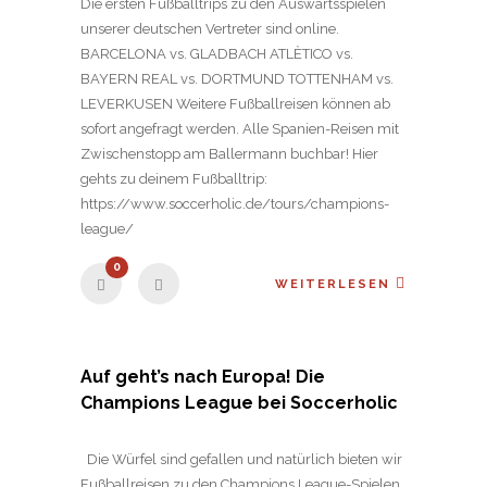
Die ersten Fußballtrips zu den Auswärtsspielen
unserer deutschen Vertreter sind online.
BARCELONA vs. GLADBACH ATLÈTICO vs.
BAYERN REAL vs. DORTMUND TOTTENHAM vs.
LEVERKUSEN Weitere Fußballreisen können ab
sofort angefragt werden. Alle Spanien-Reisen mit
Zwischenstopp am Ballermann buchbar! Hier
gehts zu deinem Fußballtrip:
https://www.soccerholic.de/tours/champions-
league/
0
WEITERLESEN
Auf geht’s nach Europa! Die
Champions League bei Soccerholic
Die Würfel sind gefallen und natürlich bieten wir
Fußballreisen zu den Champions League-Spielen