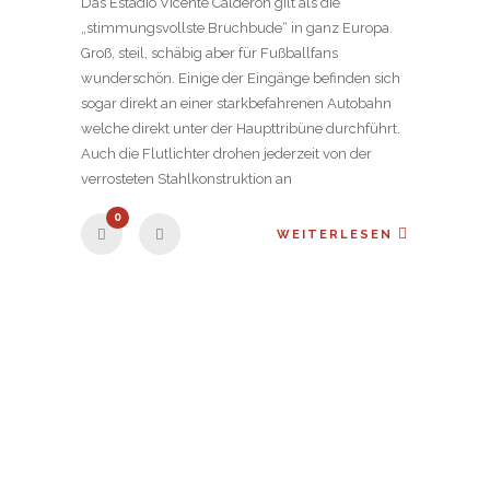
Das Estadio Vicente Caldéron gilt als die
„stimmungsvollste Bruchbude“ in ganz Europa.
Groß, steil, schäbig aber für Fußballfans
wunderschön. Einige der Eingänge befinden sich
sogar direkt an einer starkbefahrenen Autobahn
welche direkt unter der Haupttribüne durchführt.
Auch die Flutlichter drohen jederzeit von der
verrosteten Stahlkonstruktion an
0
WEITERLESEN