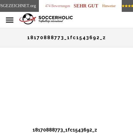
SEHR GUT
SGEZEICHNET
.org
474 Bewertungen
Hinweise
18170888773_1fc1543692_z
18170888773_1fc1543692_z